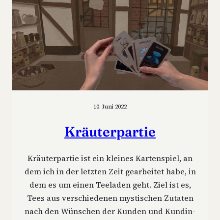
10. Juni 2022
Kräu­ter­par­tie
Kräu­ter­par­tie ist ein klei­nes Kar­ten­spiel, an
dem ich in der letz­ten Zeit gear­bei­tet habe, in
dem es um einen Tee­la­den geht. Ziel ist es,
Tees aus ver­schie­de­nen mys­ti­schen Zuta­ten
nach den Wün­schen der Kun­den und Kun­din­