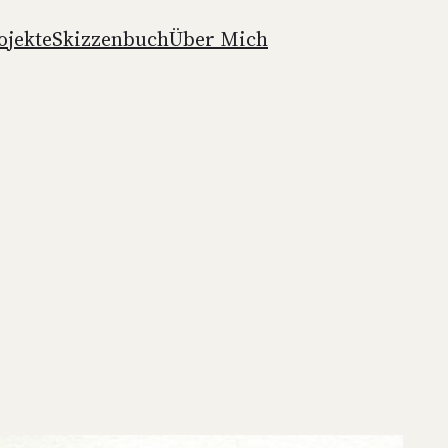
­jek­te
Skiz­zen­buch
Über Mich