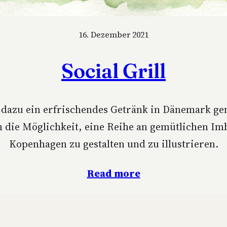
16. Dezember 2021
Social Grill
 dazu ein erfri­schen­des Getränk in Dänemark ge
h die Mög­lich­keit, eine Rei­he an gemüt­li­chen 
Kopen­ha­gen zu gestal­ten und zu illustrieren.
Read more