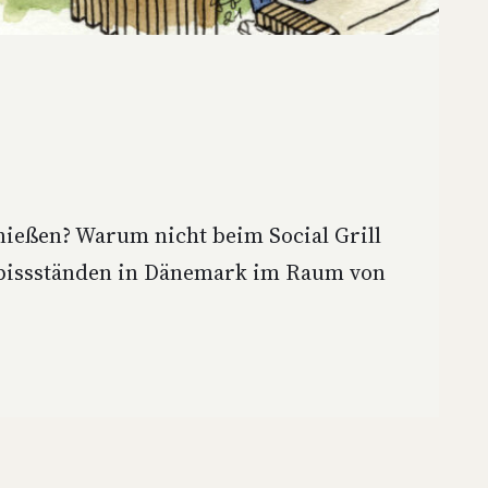
nie­ßen? War­um nicht beim Social Grill
Imbiss­stän­den in Dänemark im Raum von