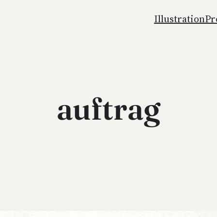
Illus­tra­ti­on
Pro
auftrag