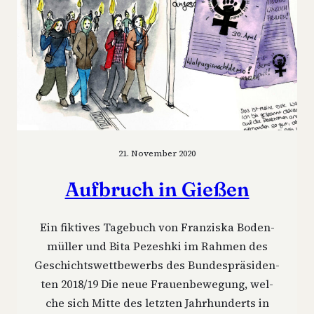
21. November 2020
Auf­bruch in Gießen
Ein fik­ti­ves Tage­buch von Fran­zis­ka Boden­
mül­ler und Bita Peze­sh­ki im Rah­men des
Geschichts­wett­be­werbs des Bun­des­prä­si­den­
ten 2018/19 Die neue Frau­en­be­we­gung, wel­
che sich Mit­te des letz­ten Jahr­hun­derts in