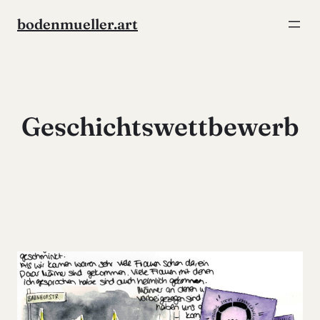
Zum
bodenmueller.art
Inhalt
springen
Geschichtswettbewerb